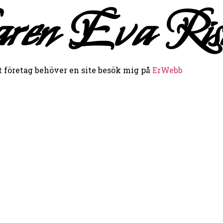
ren Eva Risi
t företag behöver en site besök mig på
ErWebb